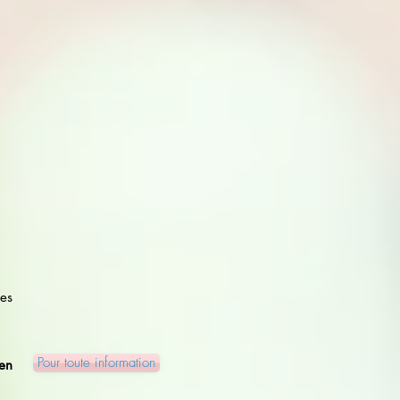
ces
Pour toute information
ien