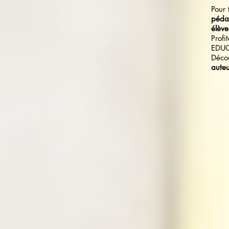
Pour 
pédag
élève
Profi
EDU
Déco
auteu