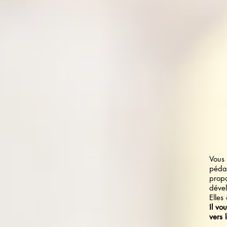
Vous 
péda
propo
déve
Elles
Il vo
vers 