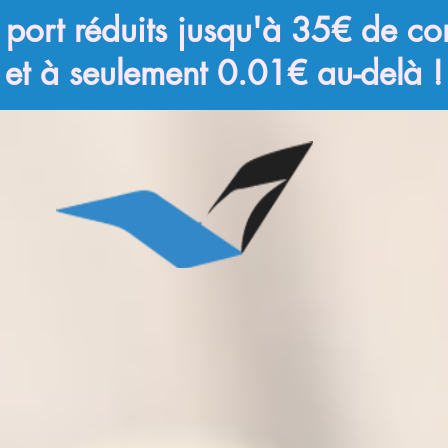
e port réduits jusqu'à 35€ de 
et à seulement 0.01€ au-delà !
Nos catalogues
Nos goodies
Pour les pr