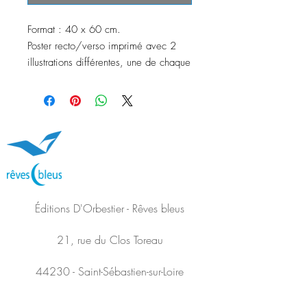
Format : 40 x 60 cm.
Poster recto/verso imprimé avec 2
illustrations différentes, une de chaque
côté (voir ces illustrations ci-contre).
Papier haute qualité 250 grammes,
semi-rigide.
Retrouvez vos illustrations préférées en
poster recto-verso pour décorer
joliment vos murs !
Éditions D'Orbestier - Rêves bleus
21, rue du Clos Toreau
44230 - Saint-Sébastien-sur-Loire
SUIVEZ-NOUS SUR LES