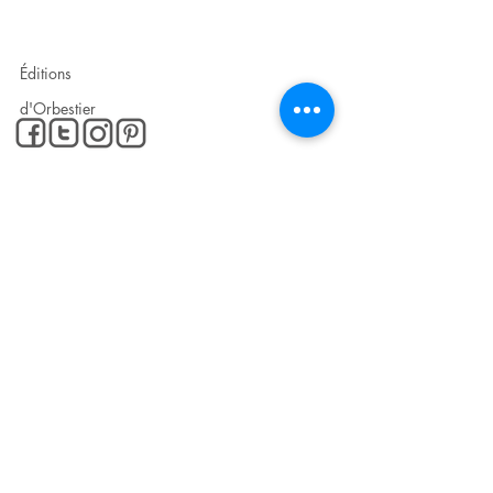
RÉSEAUX SOCIAUX !
Éditions
d'Orbestier
Éditions Rêves bleus
POUR PLUS
D'INFORMATIONS...
Contact
Mentions légales
© 2024 par Cyril Armange pour le compte de
Éditions d'Orbestier - Rêves bleus