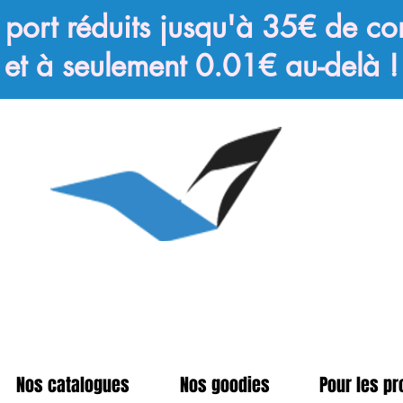
e port réduits jusqu'à 35€ de 
et à seulement 0.01€ au-delà !
Nos catalogues
Nos goodies
Pour les pr