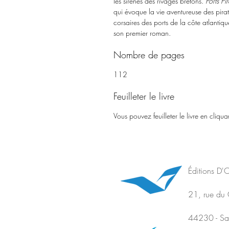
les sirènes des rivages bretons.
Ports Pir
qui évoque la vie aventureuse des pirat
corsaires des ports de la côte atlantiqu
son premier roman.
Nombre de pages
112
Feuilleter le livre
Vous pouvez feuilleter le livre en cliquan
Éditions D'O
21, rue du 
44230 - Sain