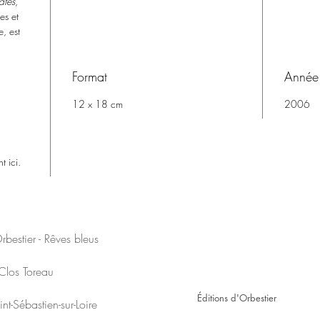
ates
,
es et
e, est
Format
Année 
12 x 18 cm
2006
t ici.
rbestier - Rêves bleus
SUIVEZ-NOUS SUR LES
Clos Toreau
Éditions d'Orbestier
t-Sébastien-sur-Loire