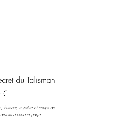
ecret du Talisman
Prix
 €
, humour, mystère et coups de
garantis à chaque page...