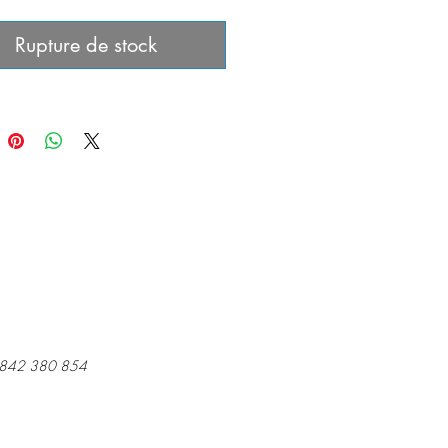
re attend souvent au coin de la rue
ille bien la saisir. C’est ce que
Rupture de stock
ouvrir Elvire et Raviv, deux
nts, en espionnant une vieille dame
use, amoureuse des chats et
ce d’un talisman aux pouvoirs
 dont ils vont s’emparer. Pendant
, la « Cape jaune » séquestre le
re d’Elvire et Albert Laberlue,
e privé de son état, mène l’enquête
ystérieux vol de livre. De révélations
dissements, nos deux amis vont
elques jours extraordinaires qui
seront leur existence.
 842 380 854