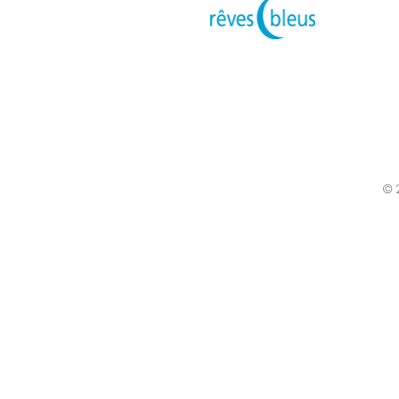
P
© 2