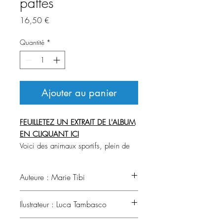
pattes
Prix
16,50 €
Quantité
*
Ajouter au panier
FEUILLETEZ UN EXTRAIT DE L'ALBUM
EN CLIQUANT ICI
Voici des animaux sportifs, plein de
mérite, dans des situations comiques
et décalées.
Auteure : Marie Tibi
Ils vont vous présenter un spectacle
insolite Du tonus dans les pattes, c’est
Marie Tibi a toujours écrit. Ses histoires
Ilustrateur : Luca Tambasco
leur spécialité.
reflètent sa fantaisie et son optimisme
naturel en ouvrant l’esprit des petits à
Pour gagner des médailles, ils sont