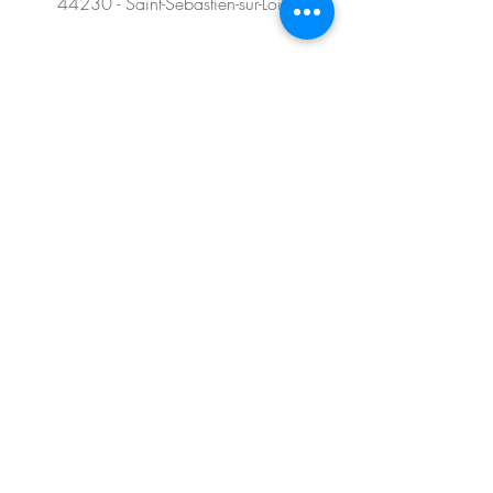
44230 - Saint-Sébastien-sur-Loire
SUIVEZ-NOUS SUR LES
RÉSEAUX SOCIAUX !
Éditions
d'Orbestier
Éditions Rêves bleus
POUR PLUS
D'INFORMATIONS...
Contact
Mentions légales
© 2024 par Cyril Armange pour le compte de
Éditions d'Orbestier - Rêves bleus