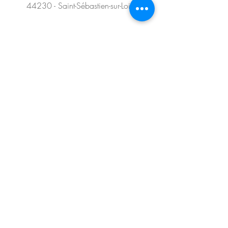
lieu.
44230 - Saint-Sébastien-sur-Loire
Ce livre témoignage est une
invitation à la découverte d’une
SUIVEZ-NOUS SUR LES
référence classée au patrimoine
RÉSEAUX SOCIAUX !
nantais qui,
en un siècle, connut deux destins que
Éditions
tout semblait opposer.
d'Orbestier
Éditions Rêves bleus
POUR PLUS
D'INFORMATIONS...
Contact
Mentions légales
© 2024 par Cyril Armange pour le compte de