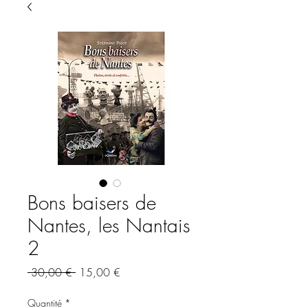
Bons baisers de
Nantes, les Nantais
2
Prix
Prix
 30,00 € 
15,00 €
original
promotionnel
Quantité
*