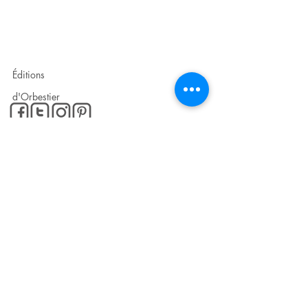
SUIVEZ-NOUS SUR LES
RÉSEAUX SOCIAUX !
Éditions
d'Orbestier
Éditions Rêves bleus
POUR PLUS
D'INFORMATIONS...
Contact
Mentions légales
© 2024 par Cyril Armange pour le compte de
Éditions d'Orbestier - Rêves bleus